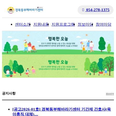
054-278-1375
센터소개
지원내용
지원프로그램
정보마당
참여마당
입
공지사항
more
[공고2026-01호] 경북동부해바라기센터 기간제 간호사(육
아휴직 대체)…