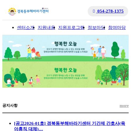
054-278-1375
센터소개
지원내용
지원프로그램
정보마당
참여마당
입
공지사항
more
[공고2026-01호] 경북동부해바라기센터 기간제 간호사(육
아휴직 대체)…