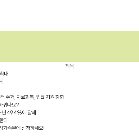
센터소개
지원내용
지원프로그램
정보마당
참여마
제목
 확대
해
터 주거, 치료회복, 법률 지원 강화
 바뀌나요?
소년 49.4%에 달해
화한다
여성가족부에 신청하세요!