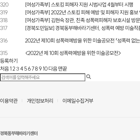
320
[여성가족부] 스토킹 피해자 지원 시범사업 4월부터 시행
319
[여성가족부] 2022년 스토킹 피해 예방 및 피해자 지원 홍보
318
[여성가족부] 김현숙 장관, 친족 성폭력피해자 보호시설 방문
317
[경북도민일보] 경북동부해바라기센터, 성폭력 예방 미술작
316
2022년 제10회 성폭력예방을 위한 미술공모전 『성폭력 없는
315
<2022년 제 10회 성폭력예방을 위한 미술공모전>
등록하기
처음
1
2
3
4
5
6
7
8
9
10
다음
맨끝
이용약관
개인정보처리
이메일수집거부
경북동부해바라기센터