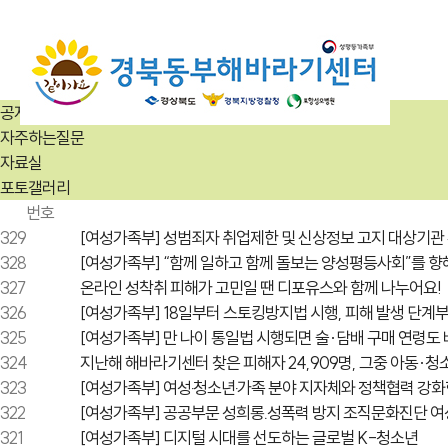
공지사항
자주하는질문
자료실
포토갤러리
번호
329
[여성가족부] 성범죄자 취업제한 및 신상정보 고지 대상기관
328
[여성가족부] “함께 일하고 함께 돌보는 양성평등사회”를 향
327
온라인 성착취 피해가 고민일 땐 디포유스와 함께 나누어요!
326
[여성가족부] 18일부터 스토킹방지법 시행, 피해 발생 단계부
325
[여성가족부] 만 나이 통일법 시행되면 술·담배 구매 연령도
324
지난해 해바라기센터 찾은 피해자 24,909명, 그중 아동·청
323
[여성가족부] 여성‧청소년‧가족 분야 지자체와 정책협력 강
322
[여성가족부] 공공부문 성희롱․성폭력 방지 조직문화진단 
321
[여성가족부] 디지털 시대를 선도하는 글로벌 K-청소년