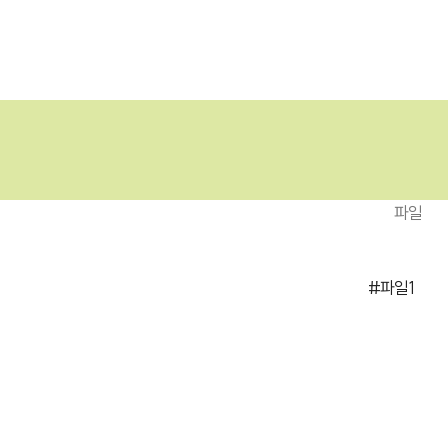
당
파일
#파일1