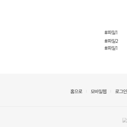
#파일1
#파일2
#파일1
홈으로
모바일웹
로그인