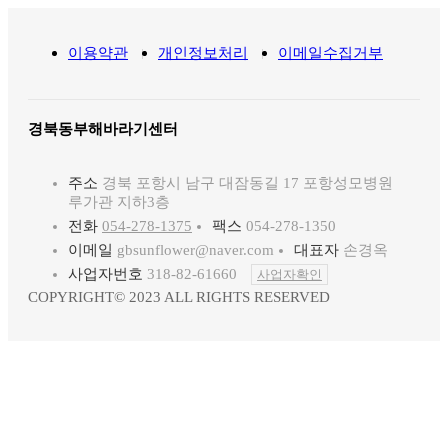
이용약관
개인정보처리
이메일수집거부
경북동부해바라기센터
주소
경북 포항시 남구 대잠동길 17 포항성모병원
루가관 지하3층
전화
054-278-1375
팩스
054-278-1350
이메일
gbsunflower@naver.com
대표자
손경옥
사업자번호
318-82-61660
사업자확인
COPYRIGHT© 2023 ALL RIGHTS RESERVED