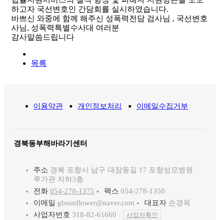
하고자 국선변호인 간담회를 실시하였습니다.
바쁘신 와중에 함께 해주신 성폭력전담 검사님 , 국선변호
사님, 성폭력특별수사대 여러분
감사말씀드립니다
목록
이용약관
개인정보처리
이메일수집거부
경북동부해바라기센터
주소
경북 포항시 남구 대잠동길 17 포항성모병원
루가관 지하3층
전화
054-278-1375
팩스
054-278-1350
이메일
gbsunflower@naver.com
대표자
손경옥
사업자번호
318-82-61660
사업자확인