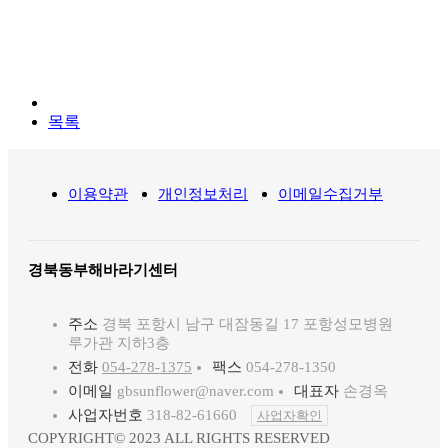
목록
이용약관
개인정보처리
이메일수집거부
경북동부해바라기센터
주소
경북 포항시 남구 대잠동길 17 포항성모병원
루가관 지하3층
전화
054-278-1375
팩스
054-278-1350
이메일
gbsunflower@naver.com
대표자
손경옥
사업자번호
318-82-61660
사업자확인
COPYRIGHT© 2023 ALL RIGHTS RESERVED