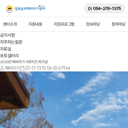
054-278-1375
센터소개
지원내용
지원프로그램
정보마당
참여마당
공지사항
자주하는질문
자료실
포토갤러리
2023년 해바라기 서포터즈 워크샵
해바라기
23-11-13 15:56
679 hit