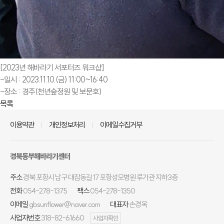
[2023년 해바라기 서포터즈 워크샵]
-일시 : 2023.11.10.(금) 11:00~16:40
-장소 : 경주(천년숲정원 및 보문호)
목록
이용약관
개인정보처리
이메일수집거부
경북동부해바라기센터
주소
경북 포항시 남구 대잠동길 17 포항성모병원 루가관 지하3층
전화
054-278-1375
팩스
054-278-1350
이메일
gbsunflower@naver.com
대표자
손경옥
사업자번호
318-82-61660
사업자확인