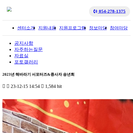
054-278-1375
센터소개
지원내용
지원프로그램
정보마당
참여마당
입
공지사항
자주하는질문
자료실
포토갤러리
2023년 해바라기 서포터즈&종사자 송년회
23-12-15 14:54
1,584 hit