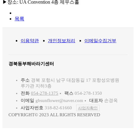
▶
장소
: UA Convention 4
층
제우스홀
목록
이용약관
개인정보처리
이메일수집거부
경북동부해바라기센터
주소
경북 포항시 남구 대잠동길 17 포항성모병원
루가관 지하3층
전화
054-278-1375
팩스
054-278-1350
이메일
gbsunflower@naver.com
대표자
손경옥
사업자번호
318-82-61660
사업자확인
COPYRIGHT© 2023 ALL RIGHTS RESERVED