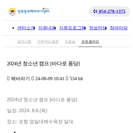
054-278-1375
센터소개
지원내용
지원프로그램
정보마당
참여마당
입
공지사항
자주하는질문
자료실
포토갤러리
2024년 청소년 캠프 [바다로 퐁당]
해바라기
24-08-09 10:41
534 hit
2024년 청소년 캠프 [바다로 퐁당]
일정: 2024. 8.8.(목)
장소: 포항 영일대해수욕장 일대