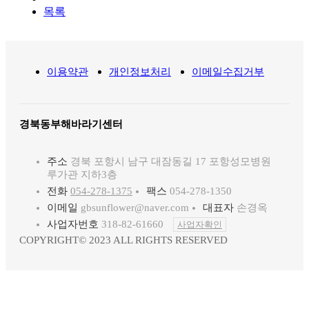
목록
이용약관
개인정보처리
이메일수집거부
경북동부해바라기센터
주소
경북 포항시 남구 대잠동길 17 포항성모병원
루가관 지하3층
전화
054-278-1375
팩스
054-278-1350
이메일
gbsunflower@naver.com
대표자
손경옥
사업자번호
318-82-61660
사업자확인
COPYRIGHT© 2023 ALL RIGHTS RESERVED