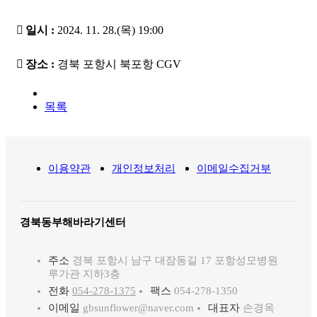

일시
:
2024. 11. 28.(
목
) 19:00

장소
:
경북 포항시 북포항
CGV
목록
이용약관
개인정보처리
이메일수집거부
경북동부해바라기센터
주소
경북 포항시 남구 대잠동길 17 포항성모병원
루가관 지하3층
전화
054-278-1375
팩스
054-278-1350
이메일
gbsunflower@naver.com
대표자
손경옥