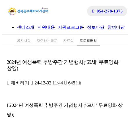
054-278-1375
센터소개
지원내용
지원프로그램
정보마당
참여마당
입
공지사항
자주하는질문
자료실
포토갤러리
2024년 여성폭력 추방주간 기념행사(‘69세’ 무료영화
상영)
해바라기
24-12-02 11:44
645 hit
[
2024
년 여성폭력 추방주간 기념행사
(‘69
세
’
무료영화 상
영
)]