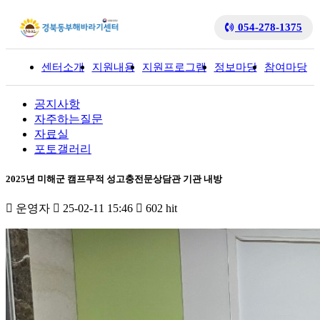
054-278-1375
센터소개
지원내용
지원프로그램
정보마당
참여마당
입
공지사항
자주하는질문
자료실
포토갤러리
2025년 미해군 캠프무적 성고충전문상담관 기관 내방
운영자
25-02-11 15:46
602 hit