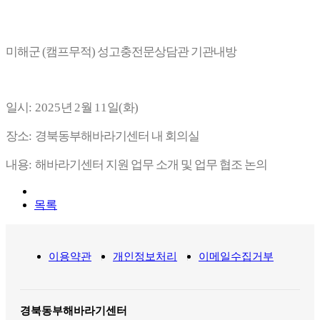
미해군 (캠프무적) 성고충전문상담관 기관내방
일시
: 2025
년
2
월
11
일
(
화
)
장소
:
경북동부해바라기센터 내 회의실
내용
:
해바라기센터 지원 업무 소개 및 업무 협조 논의
목록
이용약관
개인정보처리
이메일수집거부
경북동부해바라기센터