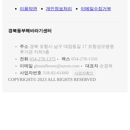
이용약관
개인정보처리
이메일수집거부
경북동부해바라기센터
주소
경북 포항시 남구 대잠동길 17 포항성모병원
루가관 지하3층
전화
054-278-1375
팩스
054-278-1350
이메일
gbsunflower@naver.com
대표자
손경옥
사업자번호
318-82-61660
사업자확인
COPYRIGHT© 2023 ALL RIGHTS RESERVED