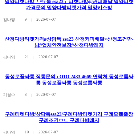
밀양티켓다방『ㅋr톡 ssa23』티켓다방@커피배달 밀양티켓
가격문의 밀양다방티켓가격 밀양키스방
9
2026-07-07
김나영
산청다방티켓가격#상담톡 ssa23 산청커피배달>산청조건만-
남//업체안전보장//산청다방레지
21
2026-07-07
김나영
동성로풀싸롱 직통문의 : O1O 2433 4669 연락처 동성로룸싸
롱 동성로풀싸롱 동성로룸싸롱
8
2026-07-07
기철수
구례티켓다방/상담톡ssa23/구례다방티켓가격 구례모텔출장
구례조건ㅁㄴ 구례다방레지
19
2026-07-07
김나영