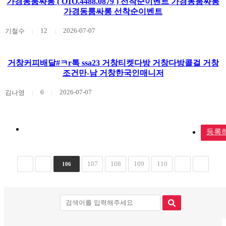
가경동룸싸롱 ( O1O.4488.0879 ) 선착순이벤트 가경동룸싸롱
가경동룸싸롱 선착순이벤트
12
2026-07-07
기철수
거창커피배달#ㅋr톡 ssa23 거창티켓다방 거창다방콜걸 거창
조건만-남 거창한국인매니저
6
2026-07-07
김나영
등록
107
108
109
110
106