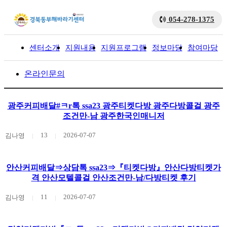
054-278-1375
센터소개
지원내용
지원프로그램
정보마당
참여마당
입
온라인문의
광주커피배달#ㅋr톡 ssa23 광주티켓다방 광주다방콜걸 광주
조건만-남 광주한국인매니저
13
2026-07-07
김나영
안산커피배달⇒상담톡 ssa23⇒『티켓다방』안산다방티켓가
격 안산모텔콜걸 안산조건만-남/다방티켓 후기
11
2026-07-07
김나영