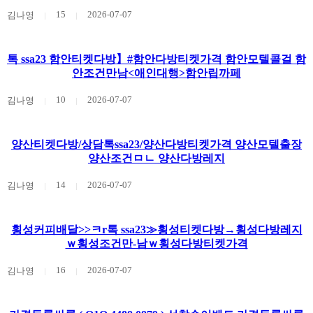
15
2026-07-07
김나영
톡 ssa23 함안티켓다방】#함안다방티켓가격 함안모텔콜걸 함
안조건만남<애인대행>함안립까페
10
2026-07-07
김나영
양산티켓다방/상담톡ssa23/양산다방티켓가격 양산모텔출장
양산조건ㅁㄴ 양산다방레지
14
2026-07-07
김나영
횡성커피배달>>ㅋr톡 ssa23≫횡성티켓다방→횡성다방레지
ｗ횡성조건만-남ｗ횡성다방티켓가격
16
2026-07-07
김나영