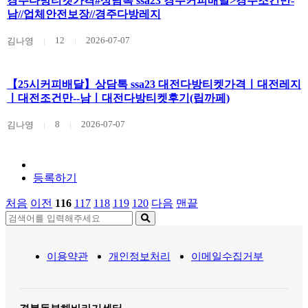
경주다방티켓가격#상담톡 ssa23 경주커피배달>경주조건만-
남//업체안전보장//경주다방레지
12
2026-07-07
김나영
【25시커피배달】상담톡 ssa23 대전다방티켓가격ㅣ대전레지
ㅣ대전조건만--남ㅣ대전다방티켓후기(립까페)
8
2026-07-07
김나영
등록하기
처음
이전
116
117
118
119
120
다음
맨끝
이용약관
개인정보처리
이메일수집거부