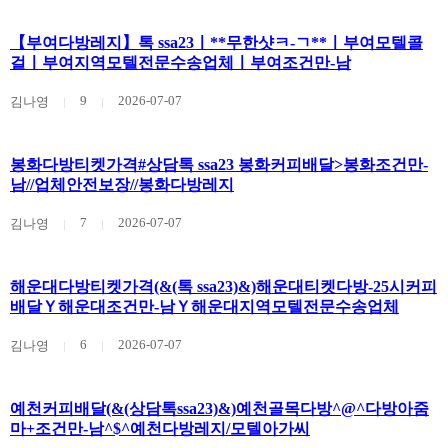
【부여다방레지】톡 ssa23ㅣ**무한샷ㅋ-ㄱ**ㅣ부여모텔콜
걸ㅣ부여지역모텔전문수송업체ㅣ부여조건만-남
9
2026-07-07
김나영
봉화다방티켓가격#상담톡 ssa23 봉화커피배달>봉화조건만-
남//업체안전보장//봉화다방레지
7
2026-07-07
김나영
해운대다방티켓가격(&(톡 ssa23)&)해운대티켓다방-25시커피
배달Ｙ해운대조건만-남Ｙ해운대지역모텔전문수송업체
6
2026-07-07
김나영
예천커피배달(&(상담톡ssa23)&)예천골목다방^@^다방아줌
마+조건만-남^$^예천다방레지/모텔아가씨