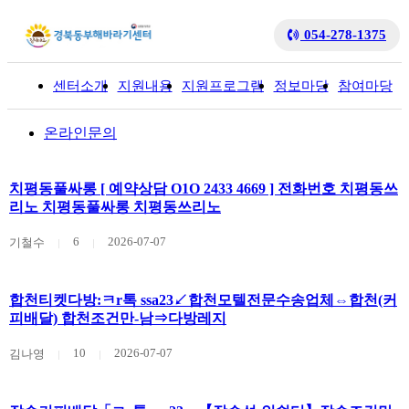
054-278-1375
센터소개
지원내용
지원프로그램
정보마당
참여마당
입
온라인문의
치평동풀싸롱 [ 예약상담 O1O 2433 4669 ] 전화번호 치평동쓰
리노 치평동풀싸롱 치평동쓰리노
6
2026-07-07
기철수
합천티켓다방:ㅋr톡 ssa23↙합천모텔전문수송업체⇔합천(커
피배달) 합천조건만-남⇒다방레지
10
2026-07-07
김나영