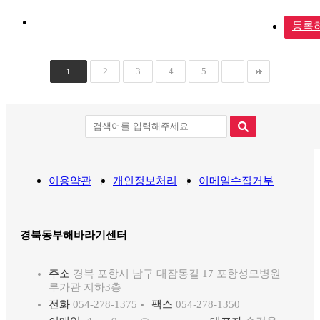
등록
2
3
4
5
1
이용약관
개인정보처리
이메일수집거부
경북동부해바라기센터
주소
경북 포항시 남구 대잠동길 17 포항성모병원
루가관 지하3층
전화
054-278-1375
팩스
054-278-1350