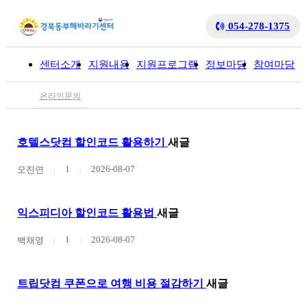
054-278-1375
센터소개
지원내용
지원프로그램
정보마당
참여마당
입
온라인문의
호텔스닷컴 할인코드 활용하기
새글
1
2026-08-07
오진연
익스피디아 할인코드 활용법
새글
1
2026-08-07
백채영
트립닷컴 쿠폰으로 여행 비용 절감하기
새글