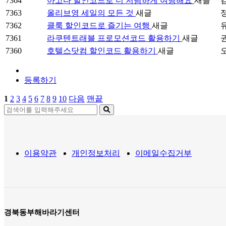
7364
아고다 할인코드로 더 저렴하게 여행해요
새글
7363
올리브영 세일의 모든 것
새글
7362
클룩 할인코드로 즐기는 여행
새글
7361
라쿠텐트래블 프로모션코드 활용하기
새글
7360
호텔스닷컴 할인코드 활용하기
새글
등록하기
1
2
3
4
5
6
7
8
9
10
다음
맨끝
이용약관
개인정보처리
이메일수집거부
경북동부해바라기센터