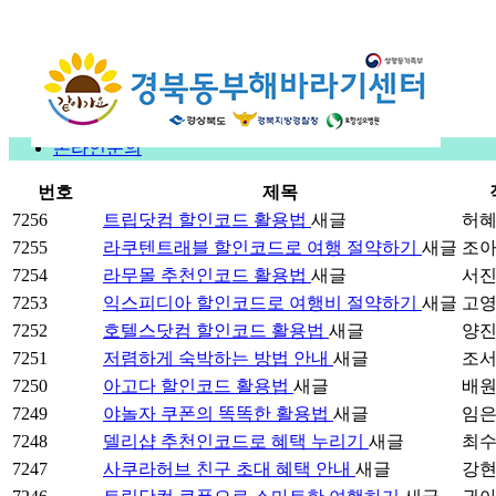
온라인문의
번호
제목
7256
트립닷컴 할인코드 활용법
새글
허
7255
라쿠텐트래블 할인코드로 여행 절약하기
새글
조
7254
라무몰 추천인코드 활용법
새글
서
7253
익스피디아 할인코드로 여행비 절약하기
새글
고
7252
호텔스닷컴 할인코드 활용법
새글
양
7251
저렴하게 숙박하는 방법 안내
새글
조
7250
아고다 할인코드 활용법
새글
배
7249
야놀자 쿠폰의 똑똑한 활용법
새글
임
7248
델리샵 추천인코드로 혜택 누리기
새글
최
7247
사쿠라허브 친구 초대 혜택 안내
새글
강