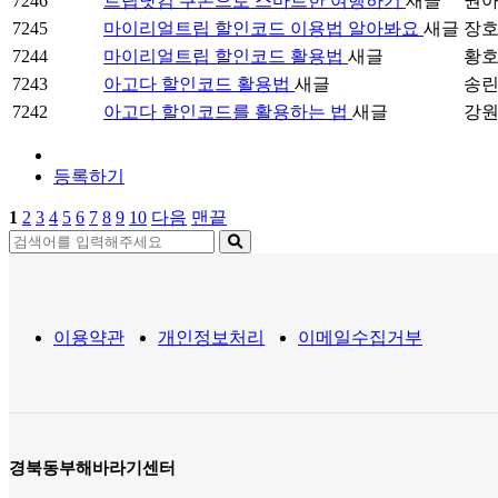
7246
트립닷컴 쿠폰으로 스마트한 여행하기
새글
권
7245
마이리얼트립 할인코드 이용법 알아봐요
새글
장
7244
마이리얼트립 할인코드 활용법
새글
황
7243
아고다 할인코드 활용법
새글
송
7242
아고다 할인코드를 활용하는 법
새글
강
등록하기
1
2
3
4
5
6
7
8
9
10
다음
맨끝
이용약관
개인정보처리
이메일수집거부
경북동부해바라기센터