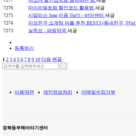
7277
아고다 할인코드로 절약하는 팁
새글
7276
마이리얼트립 할인코드 활용법
새글
7275
시알리스 5mg 이용 Tip!!! - 비아센터
새글
7274
이성친구 소개팅 어플 추천 BEST3 (동네친구, 만남
7273
실주브 - 파워약국
새글
등록하기
1
2
3
4
5
6
7
8
9
10
다음
맨끝
이용약관
개인정보처리
이메일수집거부
경북동부해바라기센터