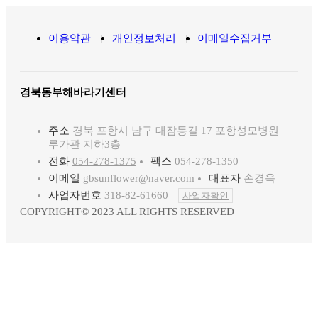
이용약관
개인정보처리
이메일수집거부
경북동부해바라기센터
주소
경북 포항시 남구 대잠동길 17 포항성모병원
루가관 지하3층
전화
054-278-1375
팩스
054-278-1350
이메일
gbsunflower@naver.com
대표자
손경옥
사업자번호
318-82-61660
사업자확인
COPYRIGHT© 2023 ALL RIGHTS RESERVED