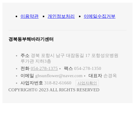
이용약관
개인정보처리
이메일수집거부
경북동부해바라기센터
주소
경북 포항시 남구 대잠동길 17 포항성모병원
루가관 지하3층
전화
054-278-1375
팩스
054-278-1350
이메일
gbsunflower@naver.com
대표자
손경옥
사업자번호
318-82-61660
사업자확인
COPYRIGHT© 2023 ALL RIGHTS RESERVED